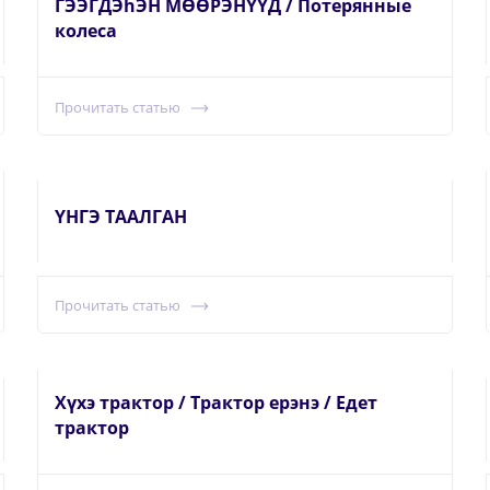
ГЭЭГДЭhЭН МӨӨРЭНҮҮД / Потерянные
колеса
Прочитать статью
ҮНГЭ ТААЛГАН
Прочитать статью
Хүхэ трактор / Трактор ерэнэ / Едет
трактор