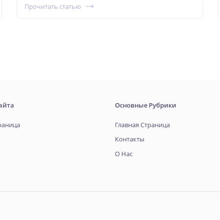
Прочитать статью
айта
Основные Рубрики
раница
Главная Страница
Контакты
О Нас