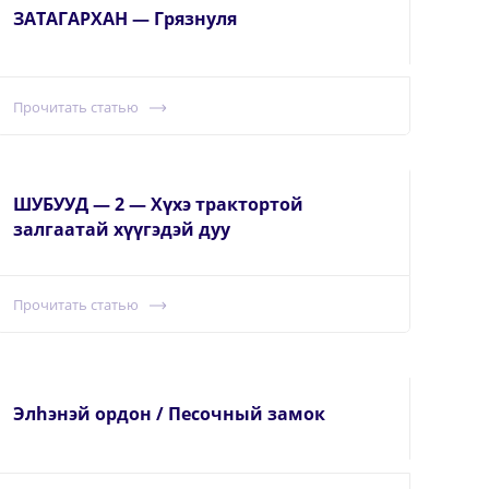
ЗАТАГАРХАН — Грязнуля
Прочитать статью
ШУБУУД — 2 — Хүхэ трактортой
залгаатай хүүгэдэй дуу
Прочитать статью
Элhэнэй ордон / Песочный замок