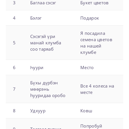
3
Баглаа сэсэг
Букет цветов
4
Бэлэг
Подарок
Я посадила
Сэсэгэй үри
семена цветов
5
манай клумба
на нашей
соо таряаб
клумбе
6
Һуури
Место
Бүхы дүрбэн
Все 4 колеса на
7
мөөрэнь
месте
hууридаа оробо
8
Удхуур
Ковш
Попробуй
9
Таагаад турша