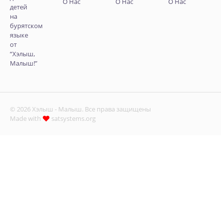
О Нас
О Нас
О Нас
детей
на
бурятском
языке
от
“Хэлыш,
Малыш!”
© 2026 Хэлыш - Малыш. Все права защищены
Made with
satsystems.org