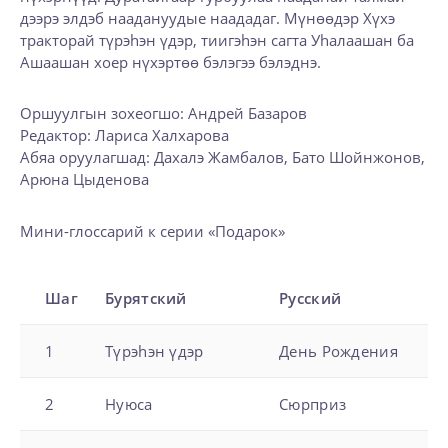
дээрэ элдэб наадануудые наададаг. Мүнөөдэр Хүхэ
тракторай түрэhэн үдэр, тиигэhэн сагта Уhалаашан ба
Ашаашан хоер нүхэртөө бэлэгээ бэлэднэ.
Оршуулгын зохеогшо: Андрей Базаров
Редактор: Лариса Халхарова
Абяа оруулагшад: Дахалэ Жамбалов, Бато Шойнжонов,
Арюна Цыденова
Мини-глоссарий к серии «Подарок»
Шаг
Бурятский
Русский
1
Түрэhэн үдэр
День Рождения
2
Нуюса
Сюрприз