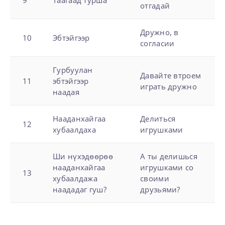
отгадай
Дружно, в
10
Эбтэйгээр
согласии
Гурбуулан
Давайте втроем
11
эбтэйгээр
играть дружно
наадая
Нааданхайгаа
Делиться
12
хубаалдаха
игрушками
Ши нүхэдөөрөө
А ты делишься
нааданхайгаа
игрушками со
13
хубаалдажа
своими
наададаг гуш?
друзьями?