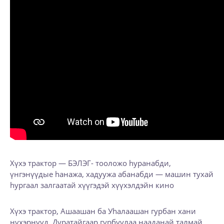
Хүхэ трактор — БЭЛЭГ- тооложо hуранабди,
үнгэнүүдые hанажа, хадуужа абанабди — машин тухай
hургаал залгаатай хүүгэдэй хүүхэлдэйн кино
Хүхэ трактор, Ашаашан ба Уhалаашан гурбан хани
нүхэрнүүд. Дуратайгаар гурбуулаа нааданай талмай