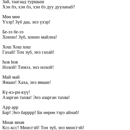
Зай, таагаад туршыш
Хэн бэ, хэн бэ, хэн бэ дуу дууланаб?
Мөө мөө
Үхэр! Зүб даа, энэ үхэр!
Бе-ээ бе-ээ
Хонин! Зүб, хонин майлна!
Хош Хош хош
Гахай! Тон зүб, энэ гахай!
Һов hов
Нохой! Тимээ, энэ нохой!
Май май
Ямаан! Хаха, энэ ямаан!
Кү-кэ-ри-күү!
Азарган тахяа! Энэ азарган тахяа!
Арр арр
Бар! Энэ барррр! Би өөрөө тэрэ айнаб!
Миав миав
Ксс-ксс! Миисгэй! Тон зүб, энэ миисгэй!