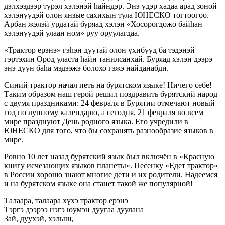
дэлхээдээр түрэл хэлэнэй hайндэр. Энэ үдэр хадаа арад зоной
хэлэнүүдэй олон янзые сахихын тула ЮНЕСКО тогтоогоо.
Арбан жэлэй урдатай буряад хэлэн «Хосорогдожо байһан
хэлэнүүдэй улаан ном» руу оруулагдаа.
«Трактор ерэнэ» гэһэн дуутай олон үхибүүд ба тэдэнэй
гэртэхин Ород уласта һайн танилсанхай. Буряад хэлэн дээрэ
энэ дуун баһа мэдээжэ болохо гэжэ найданабди.
Синий трактор начал петь на бурятском языке! Ничего себе!
Таким образом наш герой решил поздравить бурятский народ
с двумя праздниками: 24 февраля в Бурятии отмечают новый
год по лунному календарю, а сегодня, 21 февраля во всем
мире празднуют День родного языка. Его учредили в
ЮНЕСКО для того, что бы сохранять разнообразие языков в
мире.
Ровно 10 лет назад бурятский язык был включён в «Красную
книгу исчезающих языков планеты». Песенку «Едет трактор»
в России хорошо знают многие дети и их родители. Надеемся
и на бурятском языке она станет такой же популярной!
Талаара, талаара хүхэ трактор ерэнэ
Тэргэ дээрээ нэгэ юумэн дуугаа дуулана
Зай, дуухэй, хэлыш,