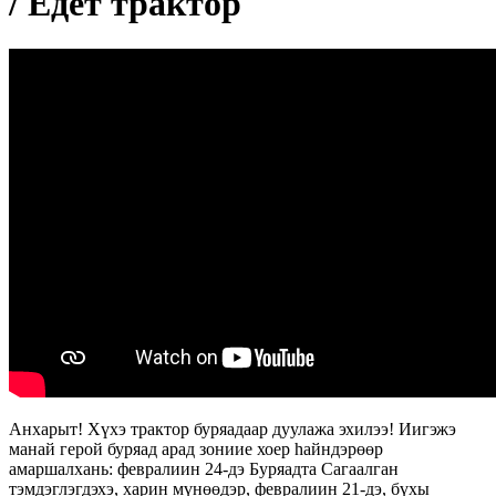
/ Едет трактор
Анхарыт! Хүхэ трактор буряадаар дуулажа эхилээ! Иигэжэ
манай герой буряад арад зониие хоер hайндэрөөр
амаршалхань: февралиин 24-дэ Буряадта Сагаалган
тэмдэглэгдэхэ, харин мүнөөдэр, февралиин 21-дэ, бүхы