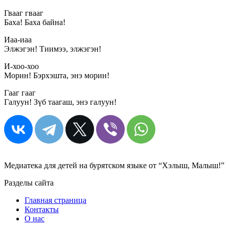
Гвааг гвааг
Баха! Баха байна!
Иаа-иаа
Элжэгэн! Тиимээ, элжэгэн!
И-хоо-хоо
Морин! Бэрхэшта, энэ морин!
Гааг гааг
Галуун! Зүб таагаш, энэ галуун!
Медиатека для детей на бурятском языке от “Хэлыш, Малыш!”
Разделы сайта
Главная страница
Контакты
О нас