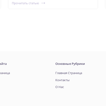
Прочитать статью
айта
Основные Рубрики
раница
Главная Страница
Контакты
О Нас