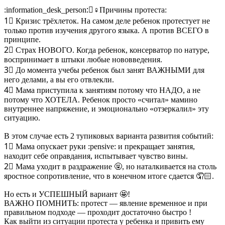
:information_desk_person:
🏼♀Причины протеста:
1⃣ Кризис трёхлеток. На самом деле ребенок протестует не
только против изучения другого языка. А против ВСЕГО в
принципе.
2⃣ Страх НОВОГО. Когда ребенок, консерватор по натуре,
воспринимает в штыки любые нововведения.
3⃣ До момента учебы ребенок был занят ВАЖНЫМИ для
него делами, а вы его отвлекли.
4⃣ Мама приступила к занятиям потому что НАДО, а не
потому что ХОТЕЛА. Ребенок просто «считал» мамино
внутреннее напряжение, и эмоционально «отзеркалил» эту
ситуацию.
В этом случае есть 2 тупиковых варианта развития событий:
1⃣ Мама опускает руки
:pensive:
и прекращает занятия,
находит себе оправдания, испытывает чувство вины.
2⃣ Мама уходит в раздражение 🤬, но наталкивается на столь
яростное сопротивление, что в конечном итоге сдается 🤦🏻.
Но есть и УСПЕШНЫЙ вариант 🤩!
ВАЖНО ПОМНИТЬ: протест — явление временное и при
правильном подходе — проходит достаточно быстро !
Как выйти из ситуации протеста у ребенка и привить ему