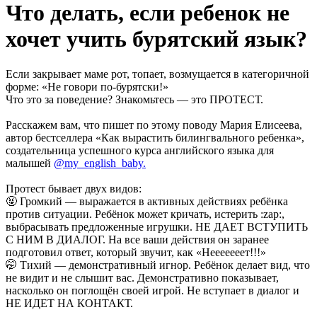
Что делать, если ребенок не
хочет учить бурятский язык?
Если закрывает маме рот, топает, возмущается в категоричной
форме: «Не говори по-бурятски!»
Что это за поведение? Знакомьтесь — это ПРОТЕСТ.
Расскажем вам, что пишет по этому поводу Мария Елисеева,
автор бестселлера «Как вырастить билингвального ребенка»,
создательница успешного курса английского языка для
малышей
@my_english_baby.
Протест бывает двух видов:
🤬 Громкий — выражается в активных действиях ребёнка
против ситуации. Ребёнок может кричать, истерить
:zap:
,
выбрасывать предложенные игрушки. НЕ ДАЕТ ВСТУПИТЬ
С НИМ В ДИАЛОГ. На все ваши действия он заранее
подготовил ответ, который звучит, как «Нееееееет!!!»
🤭 Тихий — демонстративный игнор. Ребёнок делает вид, что
не видит и не слышит вас. Демонстративно показывает,
насколько он поглощён своей игрой. Не вступает в диалог и
НЕ ИДЕТ НА КОНТАКТ.