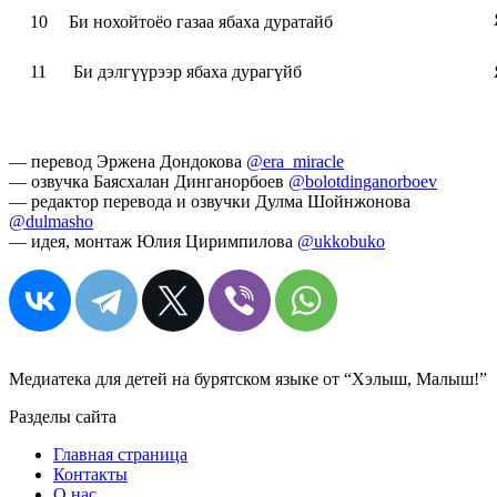
10
Би нохойтоёо газаа ябаха дуратайб
11
Би дэлгүүрээр ябаха дурагүйб
— перевод Эржена Дондокова
@era_miracle
— озвучка Баясхалан Динганорбоев
@bolotdinganorboev
— редактор перевода и озвучки Дулма Шойнжонова
@dulmasho
— идея, монтаж Юлия Циримпилова
@ukkobuko
Медиатека для детей на бурятском языке от “Хэлыш, Малыш!”
Разделы сайта
Главная страница
Контакты
О нас