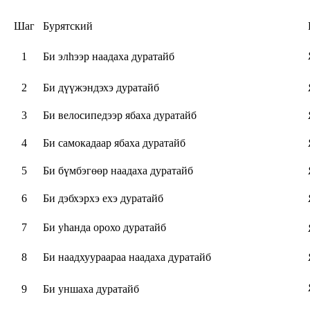
Шаг
Бурятский
1
Би элhээр наадаха дуратайб
2
Би дүүжэндэхэ дуратайб
3
Би велосипедээр ябаха дуратайб
4
Би самокадаар ябаха дуратайб
5
Би бүмбэгөөр наадаха дуратайб
6
Би дэбхэрхэ ехэ дуратайб
7
Би уhанда орохо дуратайб
8
Би наадхуураараа наадаха дуратайб
9
Би уншаха дуратайб