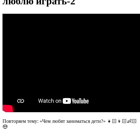
люблю играть-2
Повторяем тему: «Чем любят заниматься дети?» 👧🏻👦🏻👶🏻
😍