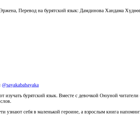
 Эржена, Перевод на бурятский язык: Дамдинова Хандама
Хүдөөг
й
@sayakababayaka
т изучать бурятский язык. Вместе с девочкой Оюуной читатели ок
слов.
 узнают себя в маленькой героине, а взрослым книга напомнит